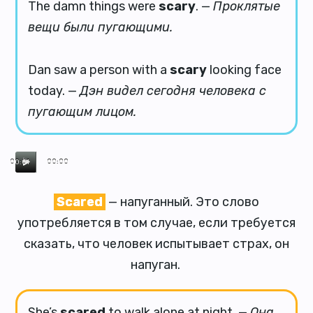
The damn things were
scary
. —
Проклятые
вещи были пугающими.
Dan saw a person with a
scary
looking face
today. —
Дэн видел сегодня человека с
пугающим лицом.
00:01
00:00
Scared
— напуганный. Это слово
употребляется в том случае, если требуется
сказать, что человек испытывает страх, он
напуган.
She’s
scared
to walk alone at night. —
Она