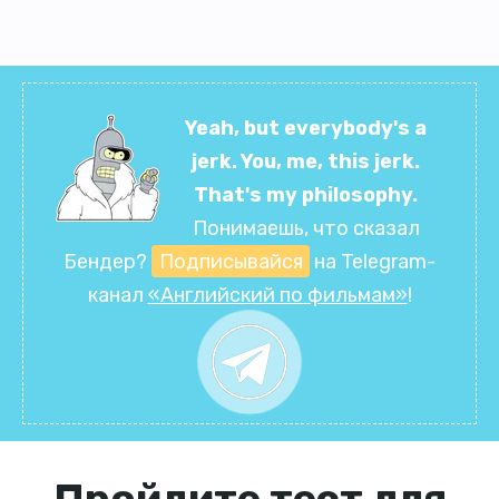
Yeah, but everybody's a
jerk. You, me, this jerk.
That's my philosophy.
Понимаешь, что сказал
Бендер?
Подписывайся
на Telegram-
канал
«Английский по фильмам»
!
Пройдите тест для