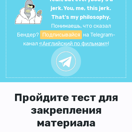
jerk. You, me, this jerk.
That's my philosophy.
Понимаешь, что сказал
Бендер?
Подписывайся
на Telegram-
канал
«Английский по фильмам»
!
Пройдите тест для
закрепления
материала