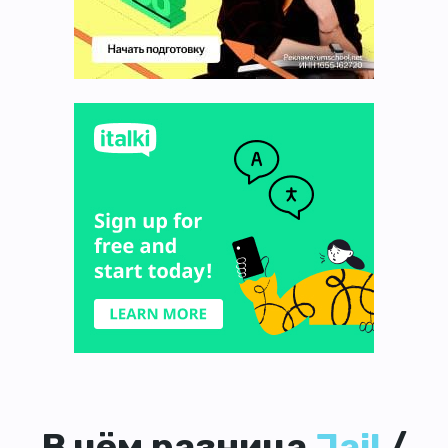
В чём разница
Jail
/