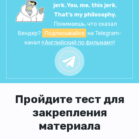
jerk. You, me, this jerk.
That's my philosophy.
Понимаешь, что сказал
Бендер?
Подписывайся
на Telegram-
канал
«Английский по фильмам»
!
Пройдите тест для
закрепления
материала