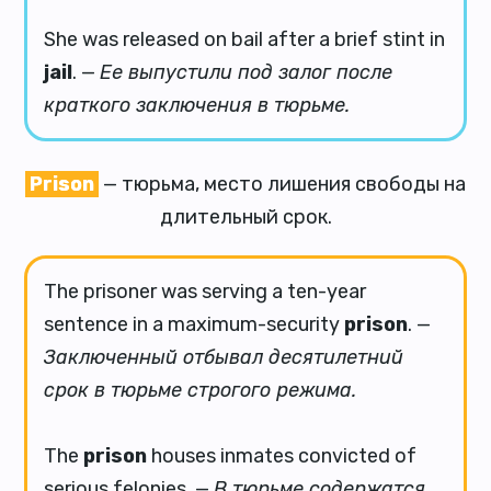
She was released on bail after a brief stint in
jail
. —
Ее выпустили под залог после
краткого заключения в тюрьме.
Prison
— тюрьма, место лишения свободы на
длительный срок.
The prisoner was serving a ten-year
sentence in a maximum-security
prison
. —
Заключенный отбывал десятилетний
срок в тюрьме строгого режима.
The
prison
houses inmates convicted of
serious felonies. —
В тюрьме содержатся