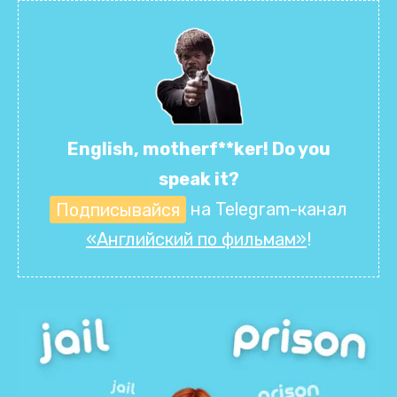
English, motherf**ker! Do you
speak it?
Подписывайся
на Telegram-канал
«Английский по фильмам»
!