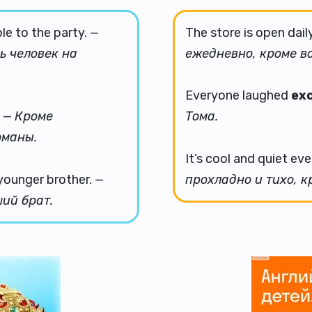
le to the party. —
The store is open dail
ь человек на
ежедневно, кроме в
Everyone laughed
ex
. —
Кроме
Тома.
оманы.
It’s cool and quiet e
younger brother. —
прохладно и тихо, к
ший брат.