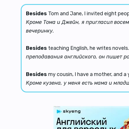
Besides
Tom and Jane, I invited eight peop
Кроме Тома и Джейн, я пригласил восем
вечеринку.
Besides
teaching English, he writes novels
преподавания английского, он пишет р
Besides
my cousin, I have a mother, and a 
Кроме кузена, у меня есть мама и млад