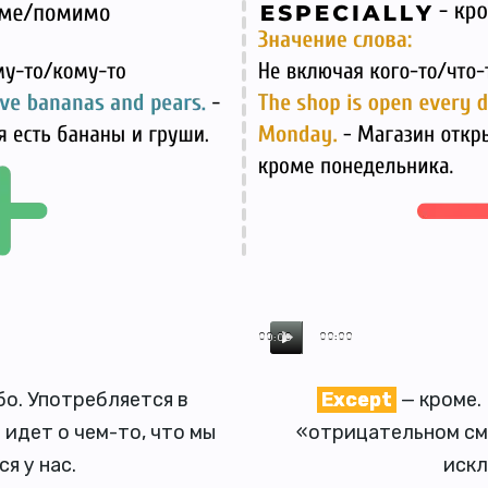
00:00
00:00
бо. Употребляется в
Except
— кроме.
идет о чем-то, что мы
«отрицательном смы
я у нас.
искл