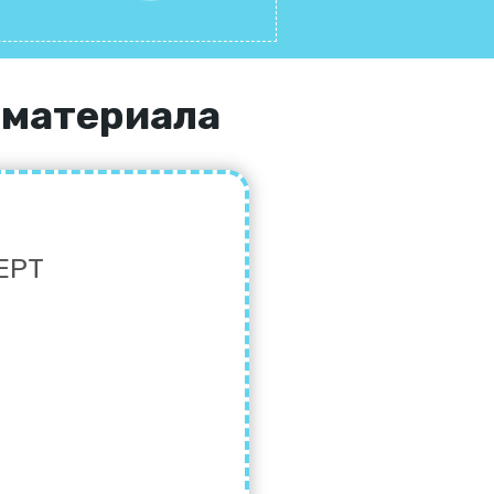
 материала
EPT