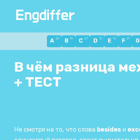
Перейти
к
содержанию
26
16
27
12
10
21
A
B
C
D
E
F
В чём разница ме
+ ТЕСТ
Не смотря на то, что слова
besides
и
exc
одинаковый перевод, стоит внимательно 