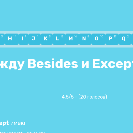
3
14
7
4
3
15
16
8
10
17
2
G
H
I
J
K
L
M
N
O
P
Q
жду Besides и Excep
4.5/5 - (20 голосов)
ept
имеют
относиться к их