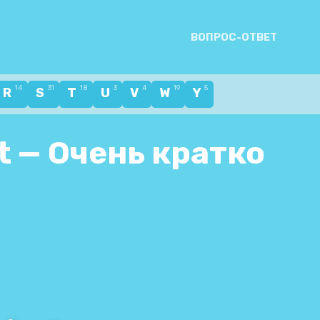
ВОПРОС-ОТВЕТ
14
31
18
3
4
19
5
R
S
T
U
V
W
Y
t — Очень кратко