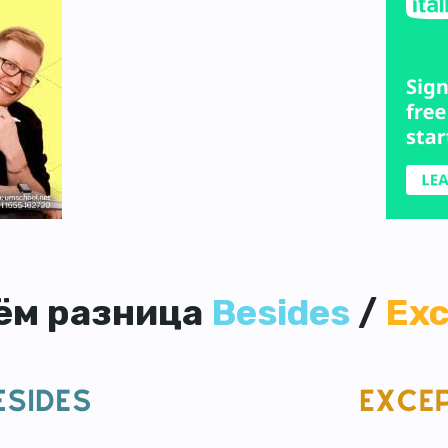
чём разница
Besides
/
Exc