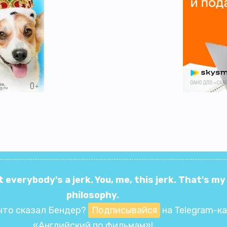
t everybody's a jerk. You, me, this jerk. That's my
philosophy.
что сказал Бендер?
Подписывайся
на Telegram-к
«Английский по фильмам»
!