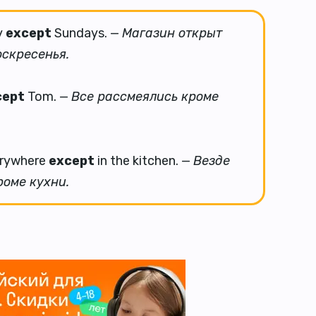
y
except
Sundays. —
Магазин открыт
оскресенья.
cept
Tom. —
Все рассмеялись кроме
verywhere
except
in the kitchen. —
Везде
роме кухни.