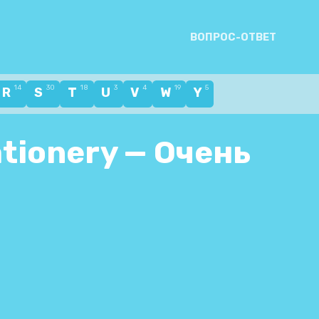
ВОПРОС-ОТВЕТ
14
30
18
3
4
19
5
R
S
T
U
V
W
Y
tionery — Очень