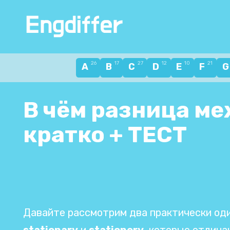
Перейти
к
содержанию
26
17
27
12
10
21
A
B
C
D
E
F
В чём разница меж
кратко + ТЕСТ
Давайте рассмотрим два практически од
stationary
и
stationery
, которые отлич