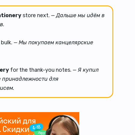
ationery
store next. —
Дальше мы идём в
в.
 bulk. —
Мы покупаем канцелярские
ery
for the thank-you notes. —
Я купил
е принадлежности для
исем.