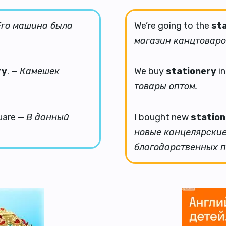
Его машина была
We’re going to the
st
магазин канцтоваро
ry
. —
Камешек
We buy
stationery
in
товары оптом.
uare —
В данный
I bought new
station
новые канцелярски
благодарственных п