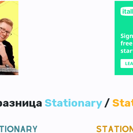
 разница
Stationary
/
Sta