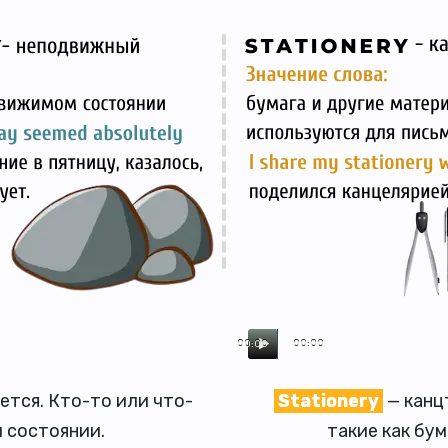
00:00
00:00
ется. Кто-то или что-
Stationery
— канц
 состоянии.
такие как бум