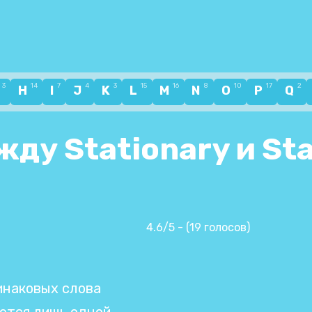
3
14
7
4
3
15
16
8
10
17
2
G
H
I
J
K
L
M
N
O
P
Q
ду Stationary и Sta
4.6/5 - (19 голосов)
инаковых слова
аются лишь одной