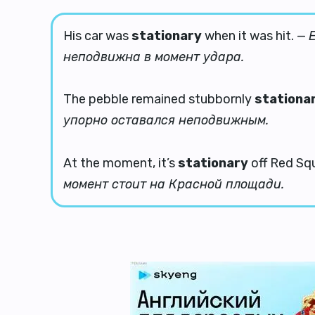
His car was
stationary
when it was hit. —
неподвижна в момент удара.
The pebble remained stubbornly
stationa
упорно оставался неподвижным.
At the moment, it’s
stationary
off Red Sq
момент стоит на Красной площади.