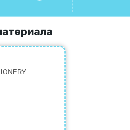
материала
TIONERY