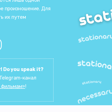
ое произношение. Для
ть их путем
! Do you speak it?
Telegram-канал
о фильмам»
!