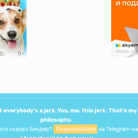
t everybody's a jerk. You, me, this jerk. That's my
philosophy.
что сказал Бендер?
Подписывайся
на Telegram-к