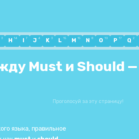
3
14
7
4
3
15
15
8
10
17
2
G
H
I
J
K
L
M
N
O
P
Q
жду Must и Should —
Проголосуй за эту страницу!
ого языка, правильное
х как
must
и
should
,