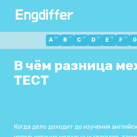
Перейти
к
содержанию
26
17
27
12
10
21
A
B
C
D
E
F
В чём разница ме
ТЕСТ
Когда дело доходит до изучения английск
использование модальных глаголов, таки