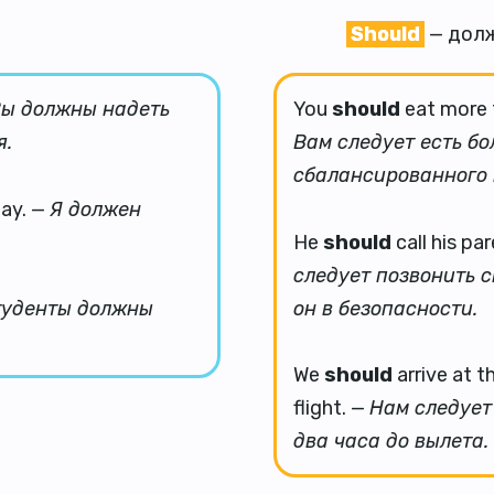
Should
— долж
ы должны надеть
You
should
eat more f
я.
Вам следует есть б
сбалансированного 
day. —
Я должен
He
should
call his pa
следует позвонить с
он в безопасности.
туденты должны
We
should
arrive at t
flight. —
Нам следует
два часа до вылета.