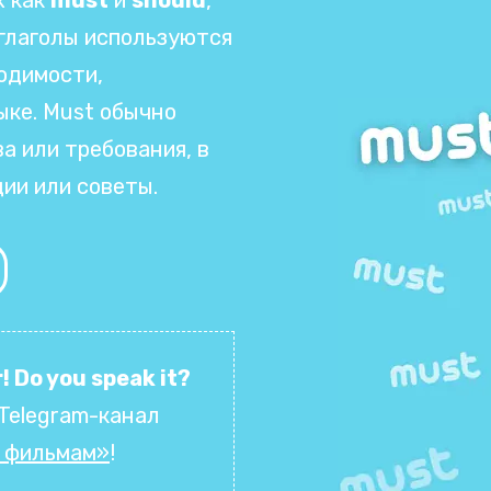
глаголы используются
одимости,
ыке. Must обычно
а или требования, в
ии или советы.
! Do you speak it?
Telegram-канал
о фильмам»
!