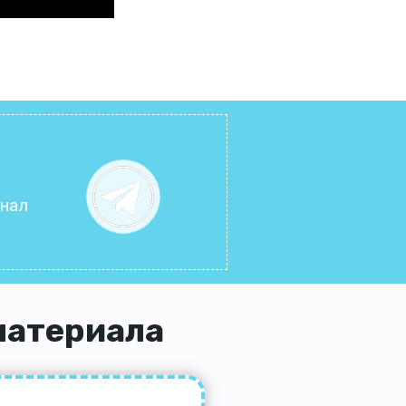
анал
материала