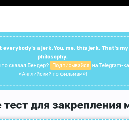
t everybody's a jerk. You, me, this jerk. That's my
philosophy.
что сказал Бендер?
Подписывайся
на Telegram-к
«Английский по фильмам»
!
 тест для закрепления 