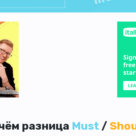
 чём разница
Must
/
Shou