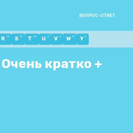
ВОПРОС-ОТВЕТ
14
31
18
3
4
19
5
R
S
T
U
V
W
Y
 Очень кратко +