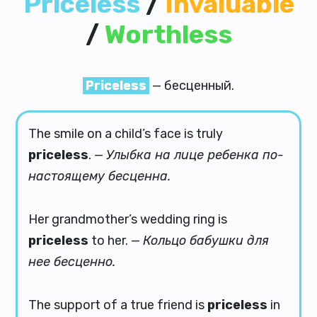
Priceless
/
Invaluable
/
Worthless
Priceless
— бесценный.
The smile on a child’s face is truly
priceless
. —
Улыбка на лице ребенка по-
настоящему бесценна.
Her grandmother’s wedding ring is
priceless
to her. —
Кольцо бабушки для
нее бесценно.
The support of a true friend is
priceless
in