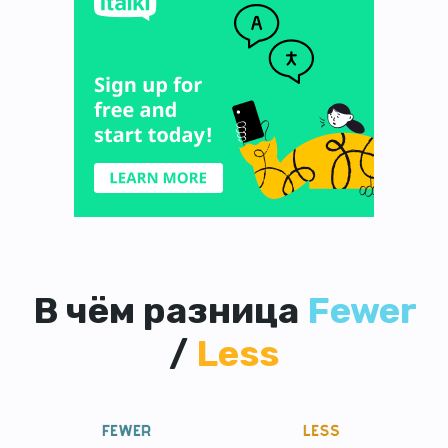
В чём разница
Fewer
/
Less