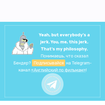
Yeah, but everybody's a
jerk. You, me, this jerk.
That's my philosophy.
Понимаешь, что сказал
Бендер?
Подписывайся
на Telegram-
канал
«Английский по фильмам»
!