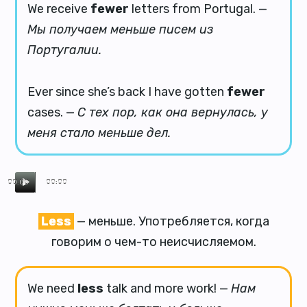
We receive
fewer
letters from Portugal. —
Мы получаем меньше писем из
Португалии.
Ever since she’s back I have gotten
fewer
cases. —
С тех пор, как она вернулась, у
меня стало меньше дел.
00:00
00:00
Less
— меньше. Употребляется, когда
говорим о чем-то неисчисляемом.
We need
less
talk and more work! —
Нам