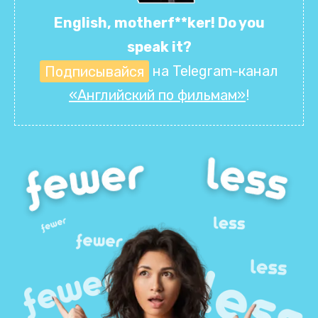
English, motherf**ker! Do you
speak it?
Подписывайся
на Telegram-канал
«Английский по фильмам»
!