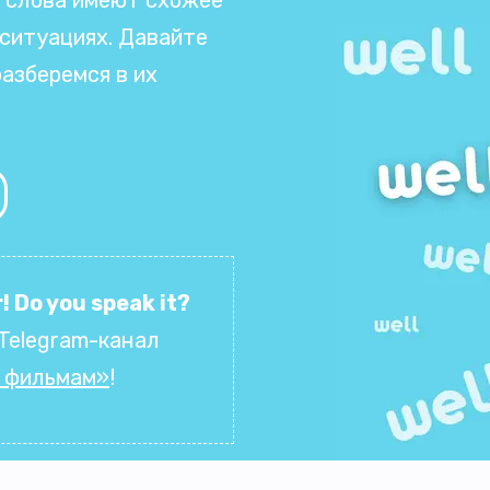
 ситуациях. Давайте
азберемся в их
! Do you speak it?
Telegram-канал
о фильмам»
!