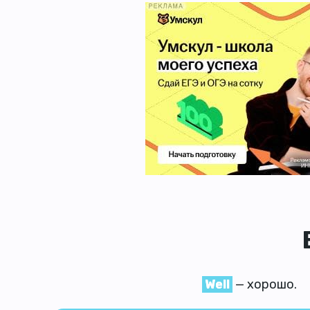
Well
— хорошо.