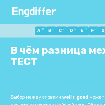
Перейти
к
содержанию
26
17
27
12
10
21
A
B
C
D
E
F
В чём разница меж
ТЕСТ
Выбор между словами
well
и
good
может 
тех, кто изучает английский язык. Оба э