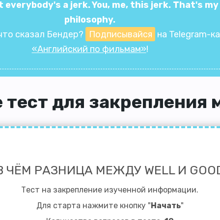
t everybody's a jerk. You, me, this jerk. That's my
philosophy.
что сказал Бендер?
Подписывайся
на Telegram-к
«Английский по фильмам»
!
 тест для закрепления 
В ЧЁМ РАЗНИЦА МЕЖДУ WELL И GOO
Тест на закрепление изученной информации.
Для старта нажмите кнопку "
Начать
"