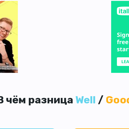
В чём разница
Well
/
Goo