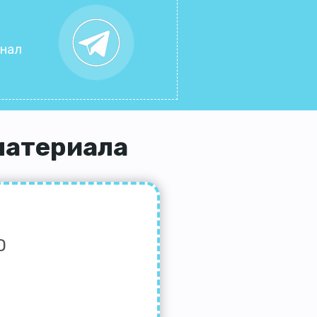
анал
материала
D