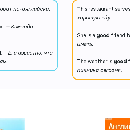
орит по-английски.
This restaurant serve
хорошую еду.
on. —
Команда
She is a
good
friend t
иметь.
l
. —
Его известно, что
ам.
The weather is
good
f
пикника сегодня.