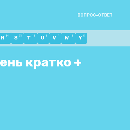
ВОПРОС-ОТВЕТ
14
31
18
3
4
18
5
R
S
T
U
V
W
Y
ень кратко +