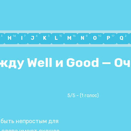
3
14
7
4
3
15
16
8
10
17
2
G
H
I
J
K
L
M
N
O
P
Q
ду Well и Good — Оч
5/5 - (1 голос)
быть непростым для
ти слова имеют схожее