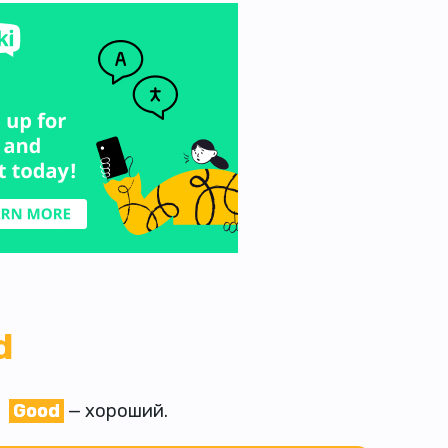
d
Good
— хороший.