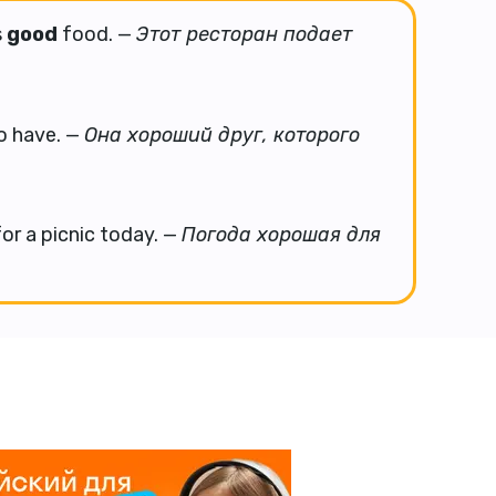
s
good
food. —
Этот ресторан подает
o have. —
Она хороший друг, которого
or a picnic today. —
Погода хорошая для