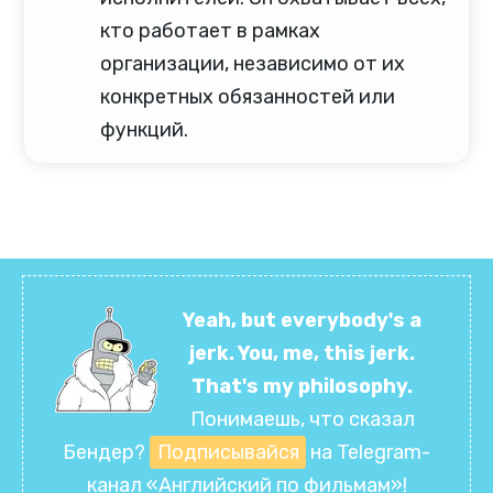
кто работает в рамках
организации, независимо от их
конкретных обязанностей или
функций.
Yeah, but everybody's a
jerk. You, me, this jerk.
That's my philosophy.
Понимаешь, что сказал
Бендер?
Подписывайся
на Telegram-
канал
«Английский по фильмам»
!