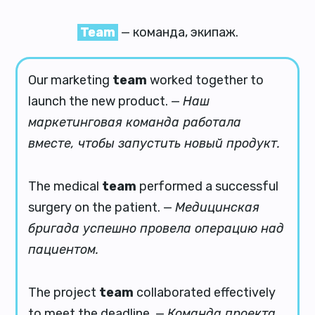
Team
— команда, экипаж.
Our marketing
team
worked together to
launch the new product. —
Наш
маркетинговая команда работала
вместе, чтобы запустить новый продукт.
The medical
team
performed a successful
surgery on the patient. —
Медицинская
бригада успешно провела операцию нaд
пациентом.
The project
team
collaborated effectively
to meet the deadline. —
Команда проекта