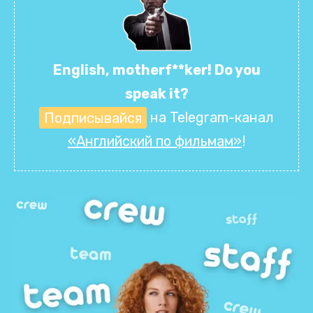
English, motherf**ker! Do you
speak it?
Подписывайся
на Telegram-канал
«Английский по фильмам»
!