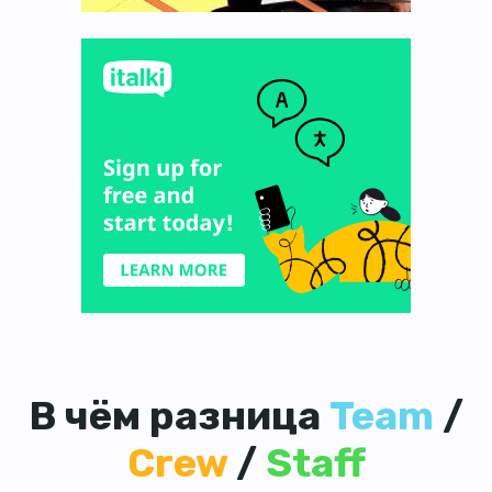
В чём разница
Team
/
Crew
/
Staff