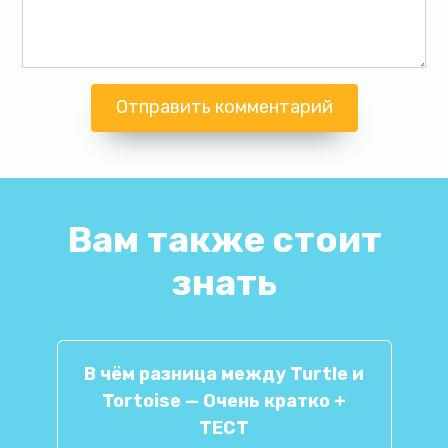
Вам также стоит
знать
В чём разница между Turtle и
Tortoise — Очень кратко +
ТЕСТ