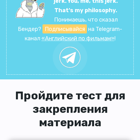
jerk. You, me, this jerk.
That's my philosophy.
Понимаешь, что сказал
Бендер?
Подписывайся
на Telegram-
канал
«Английский по фильмам»
!
Пройдите тест для
закрепления
материала