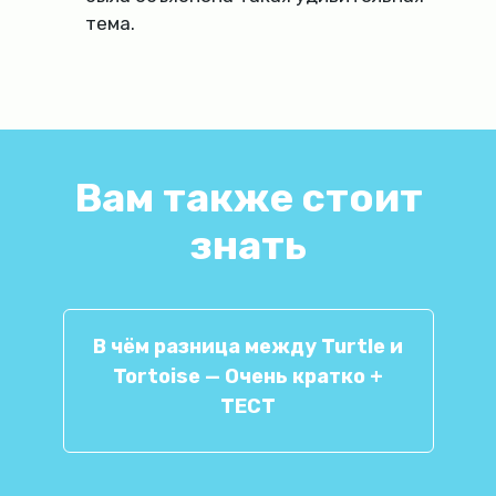
тема.
Вам также стоит
знать
В чём разница между Turtle и
Tortoise — Очень кратко +
ТЕСТ