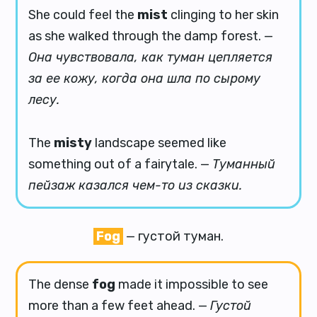
She could feel the
mist
clinging to her skin
as she walked through the damp forest. —
Она чувствовала, как туман цепляется
за ее кожу, когда она шла по сырому
лесу.
The
misty
landscape seemed like
something out of a fairytale. —
Туманный
пейзаж казался чем-то из сказки.
Fog
— густой туман.
The dense
fog
made it impossible to see
more than a few feet ahead. —
Густой