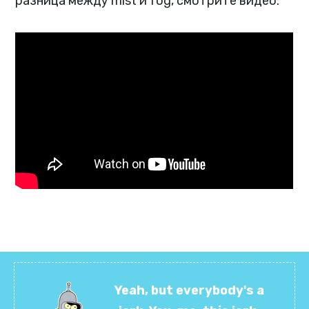
разница между mist и fog, смотрите видео:
Yeah, but everybody's a