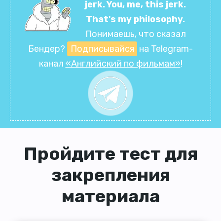
jerk. You, me, this jerk.
That's my philosophy.
Понимаешь, что сказал
Бендер?
Подписывайся
на Telegram-
канал
«Английский по фильмам»
!
Пройдите тест для
закрепления
материала