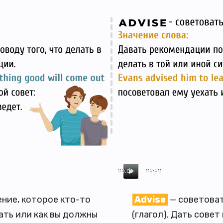
00:00
00:00
ение, которое кто-то
Advise
— советоват
ать или как вы должны
(глагол). Дать совет