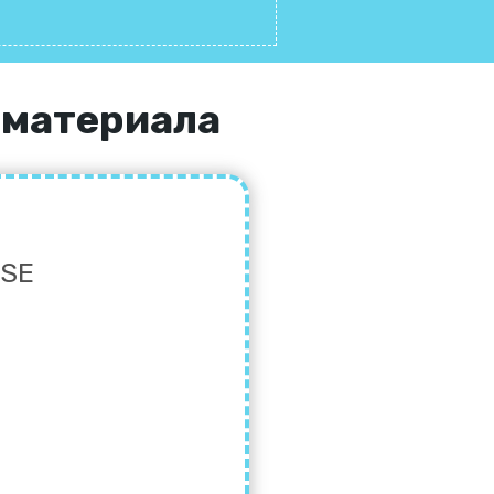
 материала
ISE