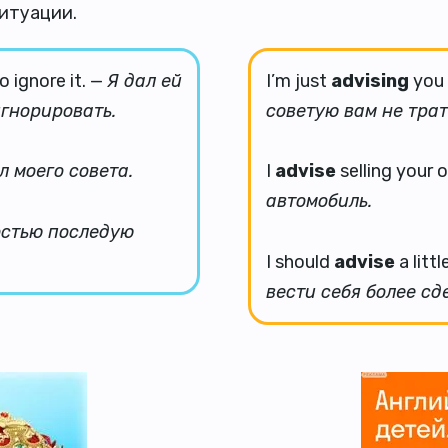
итуации.
o ignore it. —
Я дал ей
I’m just
advising
you 
игнорировать.
советую вам не трат
л моего совета.
I
advise
selling your o
автомобиль.
остью последую
I should
advise
a litt
вести себя более сд