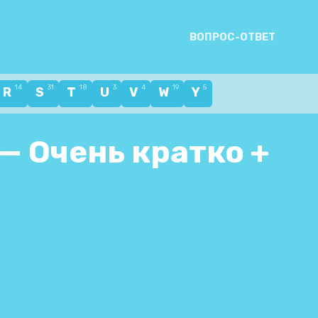
ВОПРОС-ОТВЕТ
14
31
18
3
4
19
5
R
S
T
U
V
W
Y
 — Очень кратко +