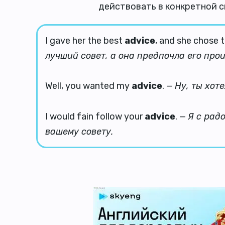
действовать в конкретной с
I gave her the best
advice
, and she chose t
лучший совет, а она предпочла его про
Well, you wanted my
advice
. —
Ну, ты хоте
I would fain follow your
advice
. —
Я с рад
вашему совету.