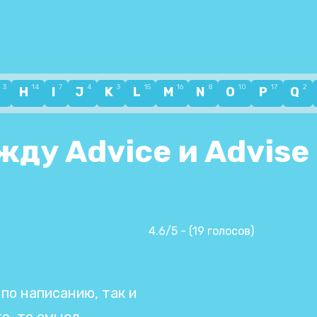
3
14
7
4
3
15
16
8
10
17
2
G
H
I
J
K
L
M
N
O
P
Q
ду Advice и Advise
4.6/5 - (19 голосов)
по написанию, так и
е, то смысл