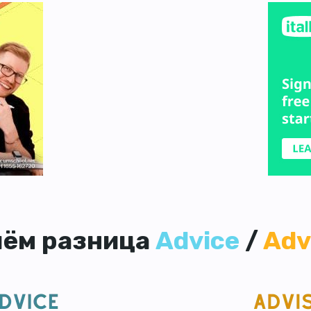
чём разница
Advice
/
Adv