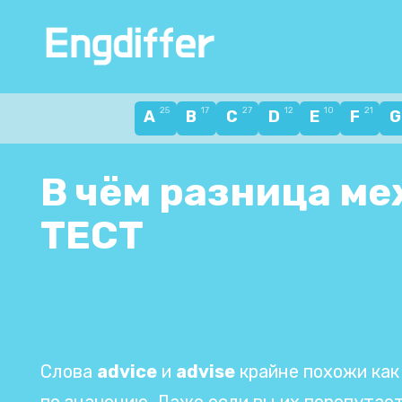
Перейти
к
содержанию
25
17
27
12
10
21
A
B
C
D
E
F
В чём разница меж
ТЕСТ
Слова
advice
и
advise
крайне похожи как 
по значению. Даже если вы их перепутает