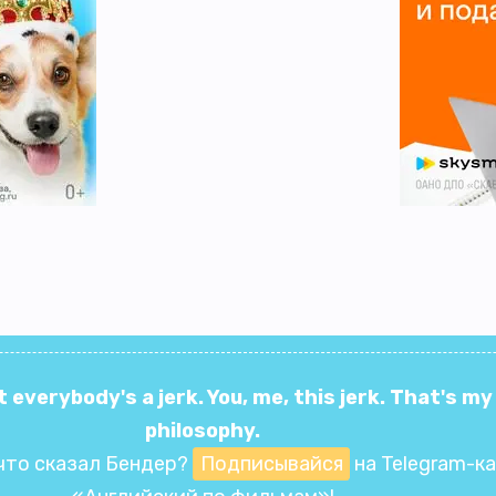
t everybody's a jerk. You, me, this jerk. That's my
philosophy.
что сказал Бендер?
Подписывайся
на Telegram-к