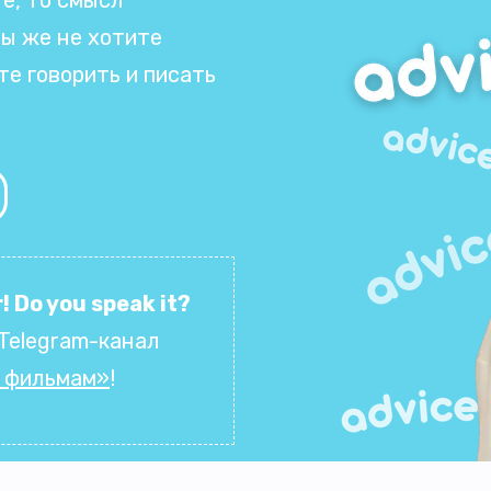
вы же не хотите
те говорить и писать
! Do you speak it?
Telegram-канал
о фильмам»
!