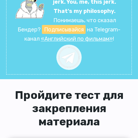
jerk. You, me, this jerk.
That's my philosophy.
Понимаешь, что сказал
Бендер?
Подписывайся
на Telegram-
канал
«Английский по фильмам»
!
Пройдите тест для
закрепления
материала