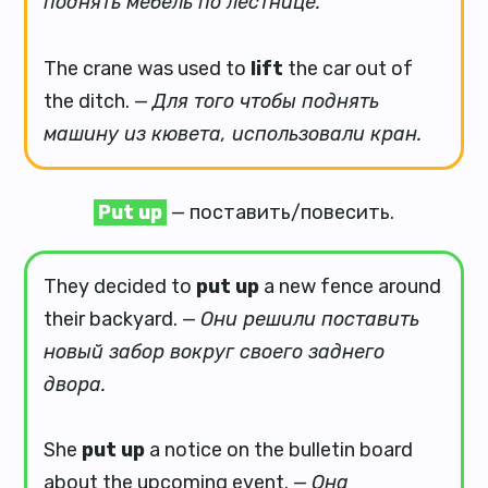
поднять мебель по лестнице.
The crane was used to
lift
the car out of
the ditch. —
Для того чтобы поднять
машину из кювета, использовали кран.
Put up
— поставить/повесить.
They decided to
put up
a new fence around
their backyard. —
Они решили поставить
новый забор вокруг своего заднего
двора.
She
put up
a notice on the bulletin board
about the upcoming event. —
Она