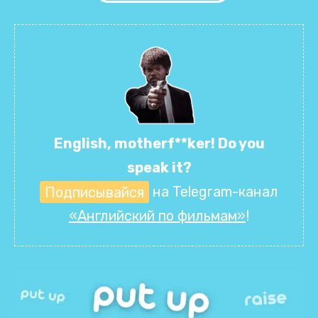
English, motherf**ker! Do you
speak it?
Подписывайся
на Telegram-канал
«Английский по фильмам»
!