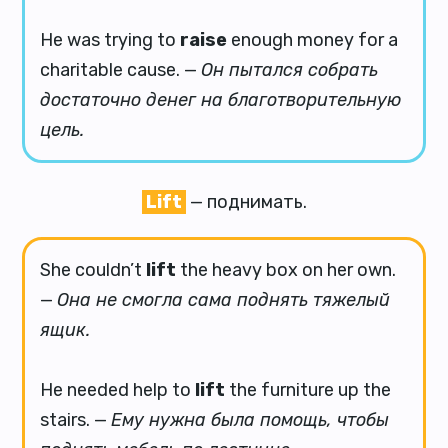
He was trying to
raise
enough money for a
charitable cause. —
Он пытался собрать
достаточно денег на благотворительную
цель.
Lift
— поднимать.
She couldn’t
lift
the heavy box on her own.
—
Она не смогла сама поднять тяжелый
ящик.
He needed help to
lift
the furniture up the
stairs. —
Ему нужна была помощь, чтобы