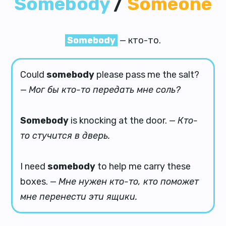
Somebody
/
Someone
Somebody
— кто-то.
Could
somebody
please pass me the salt?
—
Мог бы кто-то передать мне соль?
Somebody
is knocking at the door. —
Кто-
то стучится в дверь.
I need
somebody
to help me carry these
boxes. —
Мне нужен кто-то, кто поможет
мне перенести эти ящики.