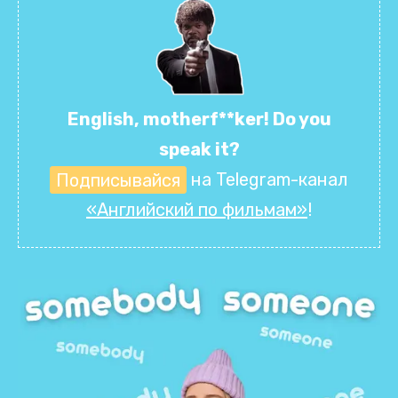
English, motherf**ker! Do you
speak it?
Подписывайся
на Telegram-канал
«Английский по фильмам»
!