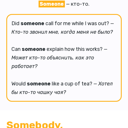
Someone
— кто-то.
Did
someone
call for me while I was out? —
Кто-то звонил мне, когда меня не было?
Can
someone
explain how this works? —
Может кто-то объяснить, как это
работает?
Would
someone
like a cup of tea? —
Хотел
бы кто-то чашку чая?
Somebody,