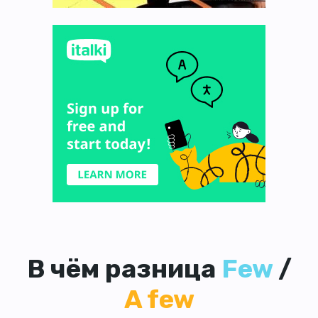
В чём разница
Few
/
A few