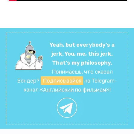
Yeah, but everybody's a
jerk. You, me, this jerk.
That's my philosophy.
Понимаешь, что сказал
Бендер?
Подписывайся
на Telegram-
канал
«Английский по фильмам»
!