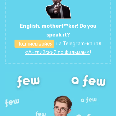
English, motherf**ker! Do you
speak it?
Подписывайся
на Telegram-канал
«Английский по фильмам»
!