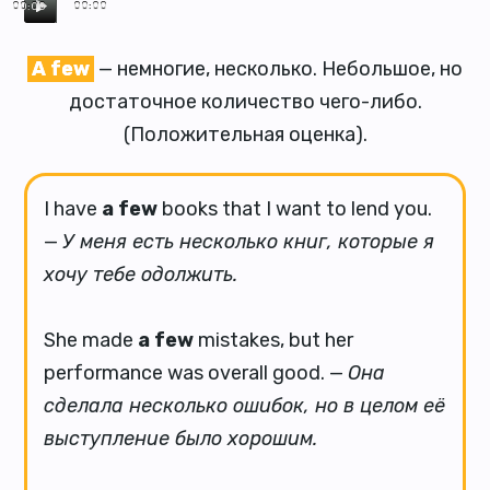
00:00
00:00
A few
— немногие, несколько. Небольшое, но
достаточное количество чего-либо.
(Положительная оценка).
I have
a few
books that I want to lend you.
—
У меня есть несколько книг, которые я
хочу тебе одолжить.
She made
a few
mistakes, but her
performance was overall good. —
Она
сделала несколько ошибок, но в целом её
выступление было хорошим.