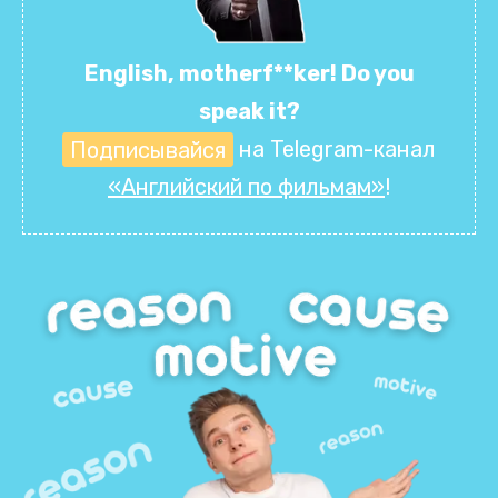
English, motherf**ker! Do you
speak it?
Подписывайся
на Telegram-канал
«Английский по фильмам»
!