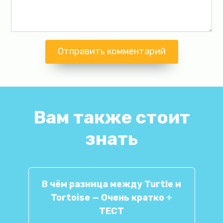
Вам также стоит
знать
В чём разница между Turtle и
Tortoise — Очень кратко +
ТЕСТ