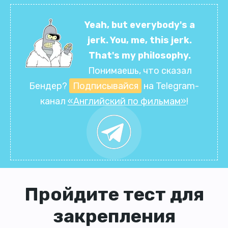
Yeah, but everybody's a
jerk. You, me, this jerk.
That's my philosophy.
Понимаешь, что сказал
Бендер?
Подписывайся
на Telegram-
канал
«Английский по фильмам»
!
Пройдите тест для
закрепления