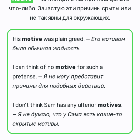
что-либо. Зачастую эти причины срыты или
не так явны для окружающих.
His
motive
was plain greed. —
Его мотивом
была обычная жадность.
I can think of no
motive
for such a
pretense. —
Я не могу представит
причины для подобных действий.
I don’t think Sam has any ulterior
motives
.
—
Я не думаю, что у Сэма есть какие-то
скрытые мотивы.