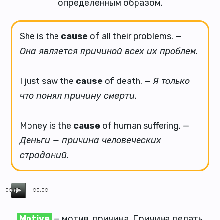
определенным образом.
She is the
cause
of all their problems. —
Она является причиной всех их проблем.
I just saw the
cause
of death. —
Я только
что понял причину смерти.
Money is the
cause
of human suffering. —
Деньги — причинa человеческих
страданий.
00:00
00:00
Motive
— мотив, причина. Причина делать