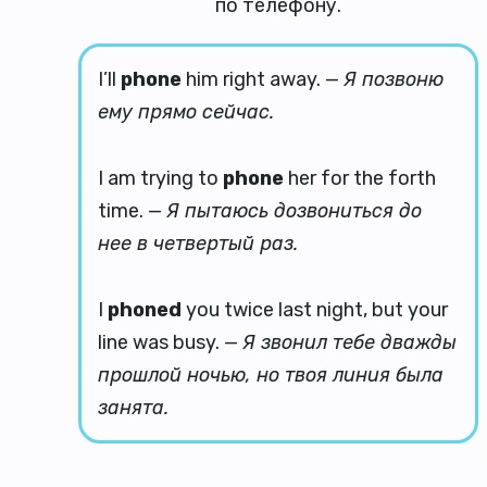
по телефону.
I’ll
phone
him right away. —
Я позвоню
ему прямо сейчас.
I am trying to
phone
her for the forth
time. —
Я пытаюсь дозвониться до
нее в четвертый раз.
I
phoned
you twice last night, but your
line was busy. —
Я звонил тебе дважды
прошлой ночью, но твоя линия была
занята.