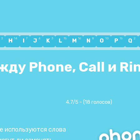
3
14
7
4
3
15
16
8
10
16
2
G
H
I
J
K
L
M
N
O
P
Q
ду Phone, Call и Ri
4.7/5 - (18 голосов)
ке используются слова
могут ли заменять