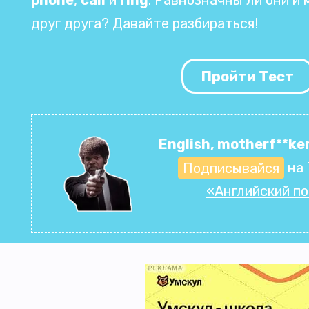
друг друга? Давайте разбираться!
Пройти Тест
English, motherf**ker
Подписывайся
на 
«Английский п