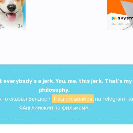
t everybody's a jerk. You, me, this jerk. That's my
philosophy.
что сказал Бендер?
Подписывайся
на Telegram-к
«Английский по фильмам»
!