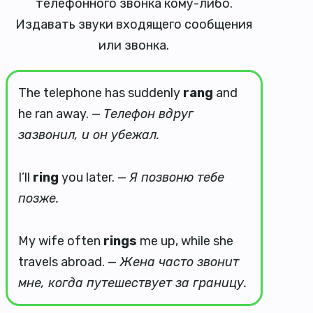
телефонного звонка кому-либо.
Издавать звуки входящего сообщения
или звонка.
The telephone has suddenly
rang
and
he ran away. —
Телефон вдруг
зазвонил, и он убежал.
I’ll
ring
you later. —
Я позвоню тебе
позже.
My wife often
rings
me up, while she
travels abroad. —
Жена часто звонит
мне, когда путешествует за границу.