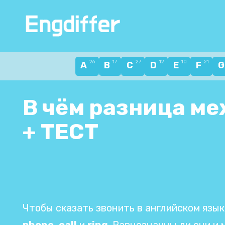
Перейти
к
содержанию
26
17
27
12
10
21
A
B
C
D
E
F
В чём разница меж
+ ТЕСТ
Чтобы сказать звонить в английском язы
phone
,
call
и
ring
. Равнозначны ли они и 