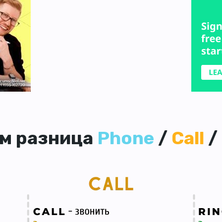
ём разница
Phone
/
Call
/