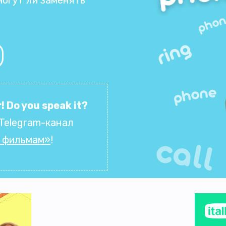
! Do you speak it?
Telegram-канал
о фильмам»
!